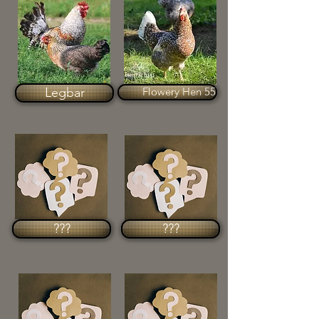
Legbar
55 Flowery Hen
???
???