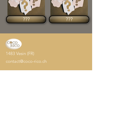
???
???
1483 Vesin (FR)
contact@coco-rico.ch
Accueil
Oeufs à couver
Poussins
Adultes
Nourriture
Accessoires