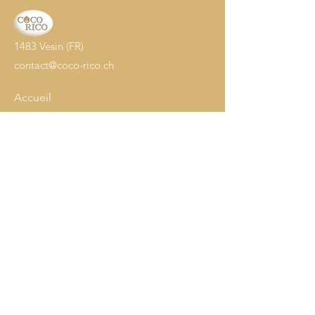
1483 Vesin (FR)
contact@coco-rico.ch
Accueil
Oeufs à couver
Poussins
Adultes
Nourriture
Accessoires
Info
Notre histoire
Contact
Expédition & retours