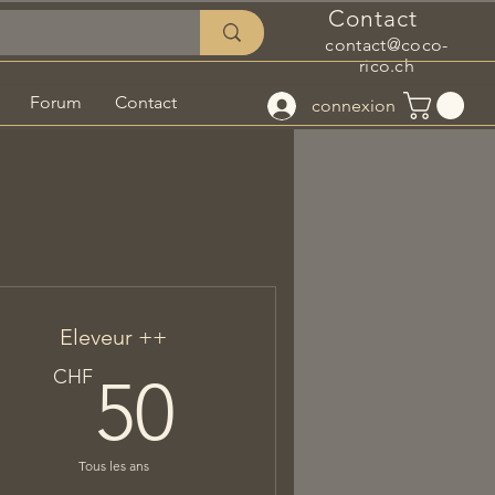
Contact
contact@coco-
rico.ch
Forum
Contact
connexion
Eleveur ++
F
50CHF
CHF
50
Tous les ans