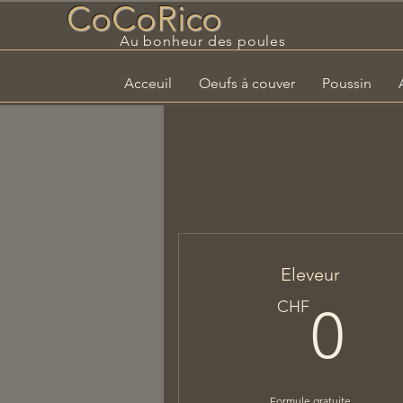
CoCoRico
Au bonheur des poules
Acceuil
Oeufs à couver
Poussin
Eleveur
0
CHF
0
Formule gratuite