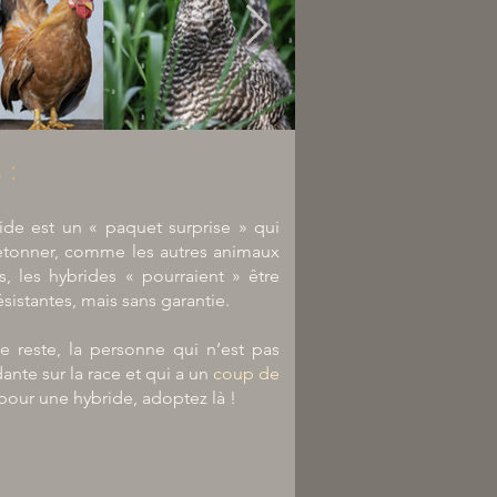
 :
Banière hybride.
ride est un « paquet surprise » qui
étonner, comme les autres animaux
s, les hybrides « pourraient » être
ésistante
s
, mais sans garantie.
le reste, la personne qui n’est pas
ante sur la race et qui a un
coup de
pour une hybride, adoptez là !