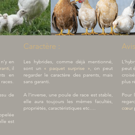
Caractère :
Avis
 n’y en
Les hybrides, comme déjà mentionné,
L'hyb
ranti
, il
sont un
« paquet surprise »
, on peut
peut 
nts en
regarder le caractère des parents, mais
croisé
 races.
sans garanti.
plus r
issu de
A l’inverse, une poule de race est stable,
Pour 
elle aura toujours les mêmes facultés,
regard
propriétés, caractéristiques etc….
cœur
ppelée
elle est