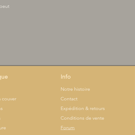
 peut
que
Info
l
Notre histoire
à couver
Contact
ns
Expédition & retours
s
Conditions de vente
ure
Forum