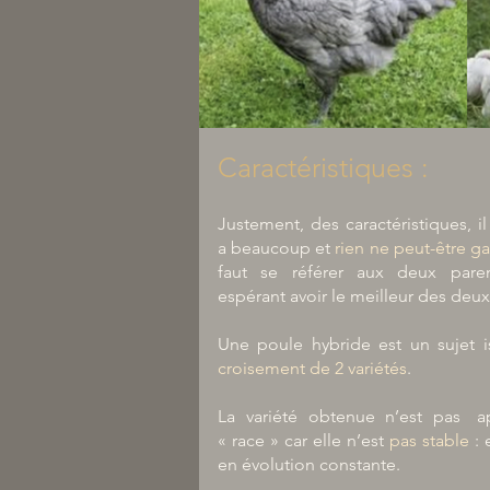
Caractéristiques :
Banière hybride 1.png
Justement, des caractéristiques, il
a beaucoup et
rien ne peut-être ga
faut se référer aux deux pare
espérant avoir le meilleur des deux
Une poule hybride est un sujet 
croisement de 2 variétés
.
La variété obtenue n’est pas a
« race » car elle n’est
pas stable
: 
en évolution constante.