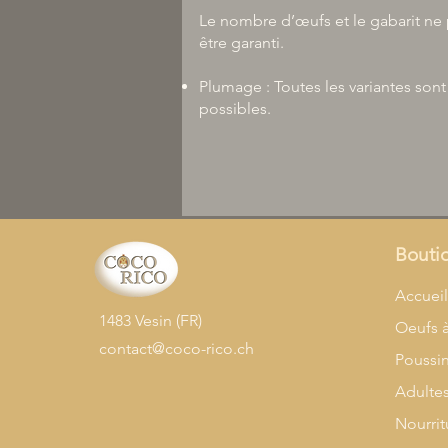
Le nombre d’œufs et le gabarit ne
être garanti.
Plumage : Toutes les variantes sont
possibles.
Bouti
Accuei
1483 Vesin (FR)
Oeufs 
contact@coco-rico.ch
Poussi
Adulte
Nourrit