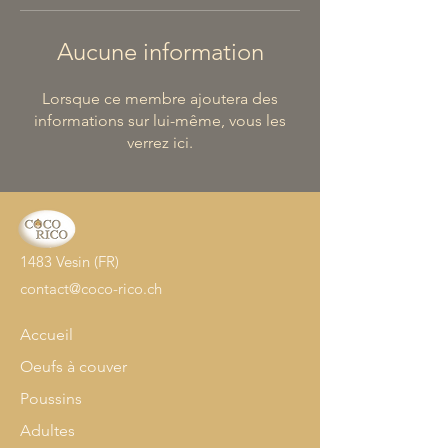
Aucune information
Lorsque ce membre ajoutera des
informations sur lui-même, vous les
verrez ici.
1483 Vesin (FR)
contact@coco-rico.ch
Accueil
Oeufs à couver
Poussins
Adultes