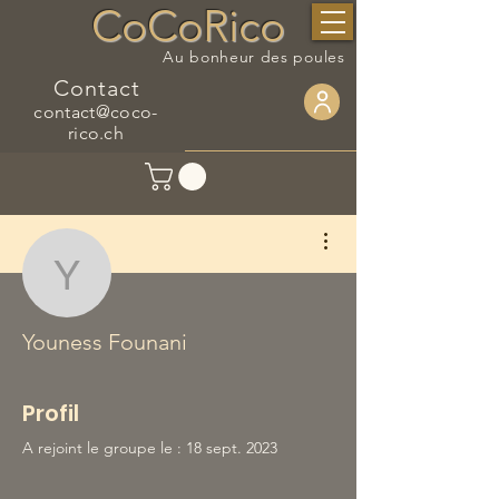
CoCoRico
Au bonheur des poules
Contact
contact@coco-
rico.ch
Plus d'actions
Youness Founani
Youness Founani
Profil
A rejoint le groupe le : 18 sept. 2023