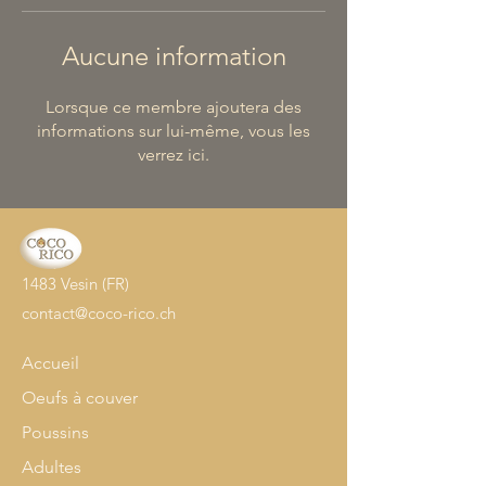
Aucune information
Lorsque ce membre ajoutera des
informations sur lui-même, vous les
verrez ici.
1483 Vesin (FR)
contact@coco-rico.ch
Accueil
Oeufs à couver
Poussins
Adultes