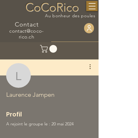
CoCoRico
Au bonheur des poules
Contact
contact@coco-
rico.ch
Plus d'actions
Laurence Jampen
Laurence Jampen
Profil
A rejoint le groupe le : 20 mai 2024