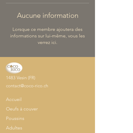
Aucune information
Lorsque ce membre ajoutera des
informations sur lui-même, vous les
verrez ici.
1483 Vesin (FR)
contact@coco-rico.ch
Accueil
Oeufs à couver
Poussins
Adultes