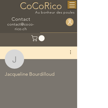
CoCoRico
Au bonheur des poules
Contact
contact@coco-
rico.ch
Plus d'actions
Jacqueline Bourdilloud
Jacqueline Bourdilloud