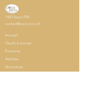
1483 Vesin (FR)
contact@coco-rico.ch
Accueil
Oeufs à couver
Poussins
Adultes
Nourriture
Accessoires
Info
Notre histoire
Contact
Expédition & retours