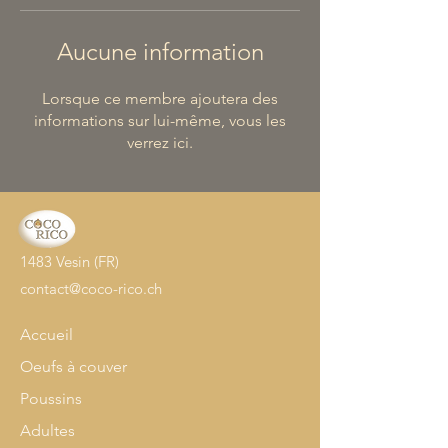
Aucune information
Lorsque ce membre ajoutera des
informations sur lui-même, vous les
verrez ici.
1483 Vesin (FR)
contact@coco-rico.ch
Accueil
Oeufs à couver
Poussins
Adultes