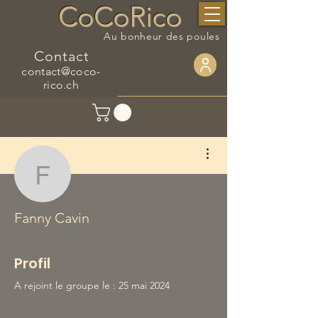
CoCoRico
Au bonheur des poules
Contact
contact@coco-
rico.ch
Plus d'actions
Fanny Cavin
Fanny Cavin
Profil
A rejoint le groupe le : 25 mai 2024