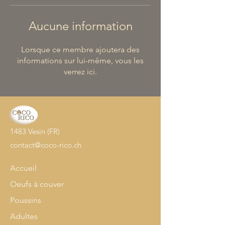
Aucune information
Lorsque ce membre ajoutera des
informations sur lui-même, vous les
verrez ici.
1483 Vesin (FR)
contact@coco-rico.ch
Accueil
Oeufs à couver
Poussins
Adultes