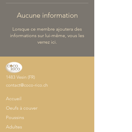
Aucune information
Lorsque ce membre ajoutera des
informations sur lui-même, vous les
verrez ici.
1483 Vesin (FR)
contact@coco-rico.ch
Accueil
Oeufs à couver
Poussins
Adultes