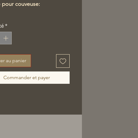
e pour couveuse:
euse livrée, installée avec
té
*
 en fonction.
prend une démonstration
églages.
er au panier
Commander et payer