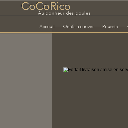
CoCoRico
Au bonheur des poules
Acceuil
Oeufs à couver
Poussin