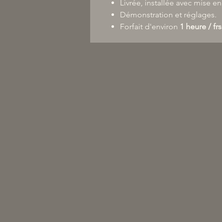
Livrée, installée avec mise en
Démonstration et réglages.
Forfait d'environ
1 heure / frs