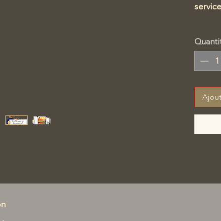
servic
Couv
Quanti
mise
Com
et r
Ajout
on