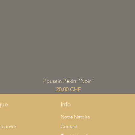
Aperçu rapide
Poussin Pékin "Noir"
Prix
20,00 CHF
que
Info
l
Notre histoire
à couver
Contact