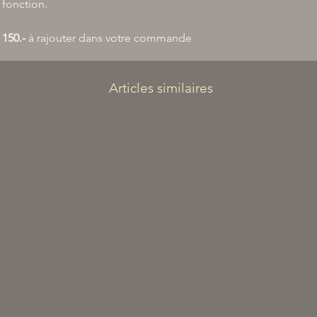
 fonction.
 150.-
à rajouter dans votre commande
Articles similaires