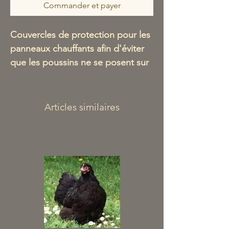
Commander et payer
Couvercles de protection pour les
panneaux chauffants afin d'éviter
que les poussins ne se posent sur
le panneau, ne le souillent et
marchent dans leurs déjections.
Avec ce dispositif hygiénique, les
Articles similaires
poussins glissent sur le couvercle
et retombent au sol, le panneau
reste propre et les poussins ne
marchent pas dans leurs fientes.