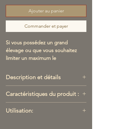
Ajouter au panier
Commander et payer
Si vous possédez un grand
élevage ou que vous souhaitez
limiter un maximum le
remplissage, optez pour cet
abreuvoir poules:
Description et détails
Il met à disposition un grand
volume d’eau de 30L.
Capacité de 30Litres
Caractéristiques du produit :
Si vous possédez un grand élevage
Si vous partez en vacances, cet
ou que vous souhaitez limiter un
abreuvoir est idéal.
Capacité : 20 L, 30 L ;
maximum le remplissage, optez
Utilisation:
Couleur : base verte et cuve blanche
pour cet abreuvoir.
translucide ; toutefois il peut arriver
Pour un fonctionnement parfait de
Il met à disposition un grand
que le produit nous soit