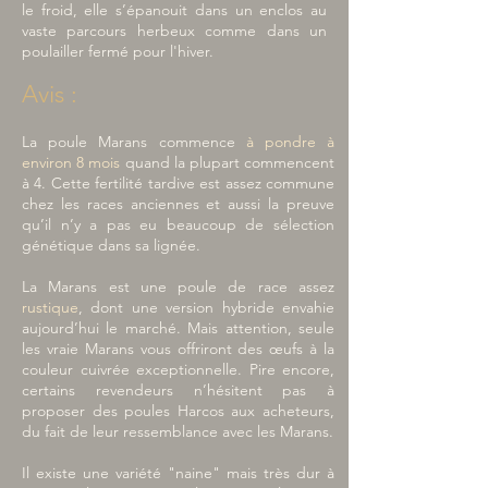
le froid, elle s’épanouit dans un enclos au
vaste parcours herbeux comme dans un
poulailler fermé pour l'hiver.
Avis :
La poule Marans commence
à pondre à
environ
8 mois
quand la plupart commencent
à 4. Cette fertilité tardive est assez commune
chez les races anciennes et aussi la preuve
qu’il n’y a pas eu beaucoup de sélection
génétique dans sa lignée.
La Marans est une poule de race assez
rustique
, dont une version hybride envahie
aujourd’hui le marché. Mais attention, seule
les vraie Marans vous offriront des œufs à la
couleur cuivrée exceptionnelle. Pire encore,
certains revendeurs n’hésitent pas à
proposer des poules Harcos aux acheteurs,
du fait de leur ressemblance avec les Marans.
Il existe une variété "naine" mais très dur à