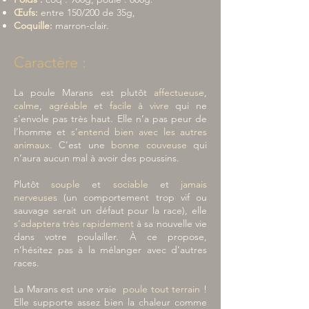
Œufs:
entre 150/200 de 35g,
Coquille:
marron-clair.
Caractère :
La poule Marans est plutôt
affectueuse
,
calme
,
agréable
et
facile à vivre
qui ne
s'envole pas très haut. Elle n’a pas peur de
l’homme et
s’entend bien avec les autres
animaux.
C’est une
bonne couveuse
qui
n’aura aucun mal à avoir des poussins.
Plutôt
souple
et
sociable
et
jamais
nerveuses
(un comportement trop vif ou
sauvage serait un défaut pour la race), elle
s’adaptera très rapidement
à sa nouvelle vie
dans votre poulailler. À ce propose,
n’hésitez pas à la mélanger avec d’autres
races.
La Marans est une vraie
poule tout terrain
!
Elle supporte assez bien la chaleur comme