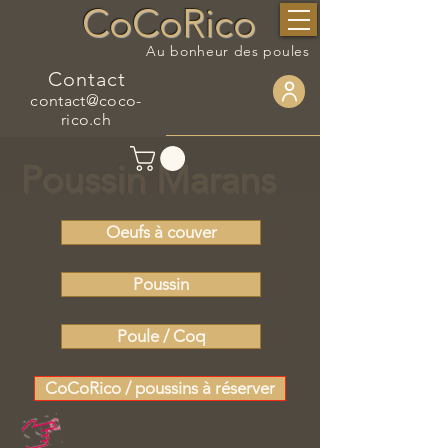
CoCoRico
Au bonheur des poules
Contact
contact@coco-
rico.ch
Poussin Marans
Oeufs à couver
Poussin
Poule / Coq
CoCoRico / poussins à réserver