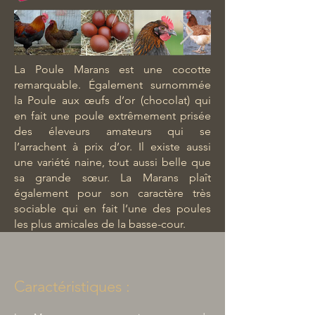
La Poule Marans est une cocotte
remarquable. Également surnommée
la Poule aux œufs d’or (chocolat) qui
en fait une poule extrêmement prisée
des éleveurs amateurs qui se
l’arrachent à prix d’or. Il existe aussi
une variété naine, tout aussi belle que
sa grande sœur. La Marans plaît
également pour son caractère très
sociable qui en fait l’une des poules
les plus amicales de la basse-cour.
Caractéristiques :