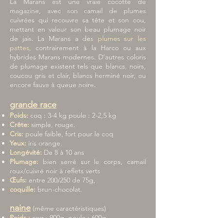
La Marans est une vraie cocotte de
magazine, avec son camail de plumes
cuivrées qui recouvre sa tête et son cou,
mettant en valeur son beau plumage noir
de jais. La Marans a des
plumes sur les
pattes
, contrairement à la Harco ou aux
hybrides Marans modernes. D’autres coloris
de plumage existent tels que blancs, noirs,
coucou gris et clair, blancs herminé noir, ou
encore fauve à queue noire.
grande
race
Poids:
coq : 3-4 kg poule : 2-2,5 kg
Crête:
simple, rouge.
Cris:
poule faible, fort pour le coq
Yeux:
iris orange.
Longévité:
De 8 à 10 ans
Plumage:
bien serré sur le corps, camail
roux/cuivré noir à reflets verts
Œufs:
entre 200/250 de 75g,
coquille:
brun-chocolat.
naine
(même caractéristiques)
Poids :
coq : 900g, poule : 600g.