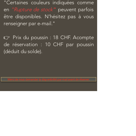
"Certaines couleurs indiquées comme
en
"Rupture de stock'
"
peuvent parfois
être disponibles. N'hésitez pas à vous
renseigner par e-mail."
👉 Prix du poussin : 18 CHF. Acompte
de réservation : 10 CHF par poussin
(déduit du solde).
Merci de nous demander la disponibilité par mail avant de réserver:
contact@coco-rico.ch