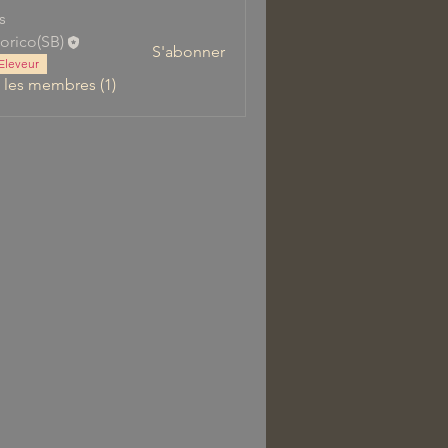
s
orico(SB)
S'abonner
Eleveur
s les membres (1)