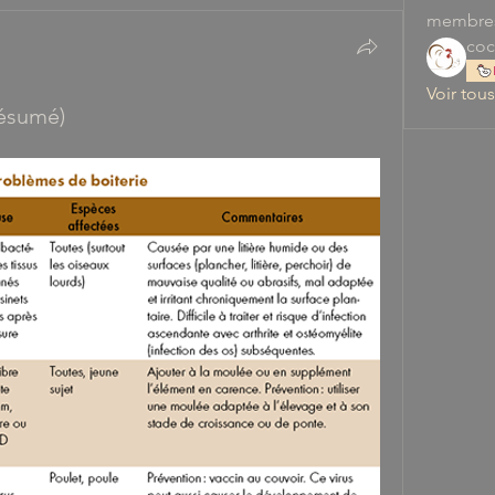
membre
coc
Voir tou
Résumé)