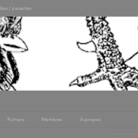
ies / parasites
Fichiers
Membres
À propos