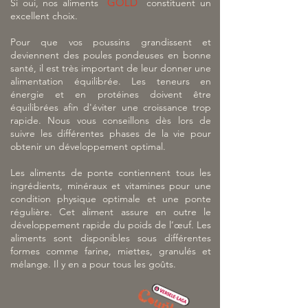
GOLD
Si oui, nos aliments
constituent un
excellent choix.
Pour que vos poussins grandissent et
deviennent des poules pondeuses en bonne
santé, il est très important de leur donner une
alimentation équilibrée. Les teneurs en
énergie et en protéines doivent être
équilibrées afin d'éviter une croissance trop
rapide. Nous vous conseillons dès lors de
suivre les différentes phases de la vie pour
obtenir un développement optimal.
Les aliments de ponte contiennent tous les
ingrédients, minéraux et vitamines pour une
condition physique optimale et une ponte
régulière. Cet aliment assure en outre le
développement rapide du poids de l’œuf. Les
aliments sont disponibles sous différentes
formes comme farine, miettes, granulés et
mélange. Il y en a pour tous les goûts.