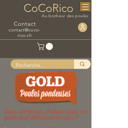
CoCoRico
Au bonheur des poules
Contact
contact@coco-
rico.ch
Vous aimeriez, chaque jour, un
petit œuf délicieux et sain ?