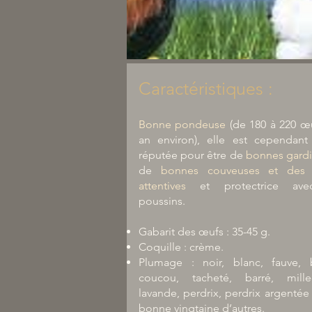
Caractéristiques :
Bonne pondeuse
(de 180 à 220 œ
an environ), elle est cependant
réputée pour être de
bonnes gard
de
bonnes couveuses et des 
attentives
et protectrice ave
poussins.
Gabarit des œufs : 35-45 g.
Coquille : crème.
Plumage : noir, blanc, fauve, b
coucou, tacheté, barré, mille-f
lavande, perdrix, perdrix argentée
bonne vingtaine d’autres.