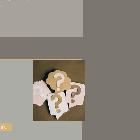
s.
ufs