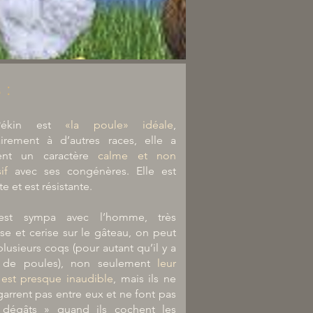
Banière Pékin 2.
 :
Pékin est
«la poule» idéale
,
airement à d’autres races, elle a
ent un caractère
calme et non
sif
avec ses congénères. Elle est
te et est résistante.
 est sympa avec l’homme, très
se et cerise sur le gâteau, on peut
plusieurs coqs (pour autant qu’il y a
 de poules), non seulement
leur
 est presque inaudible
, mais ils ne
arrent pas entre eux et ne font pas
dégâts » quand ils cochent les