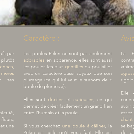
Caractère :
Avis
ufs par
Les poules Pékin ne sont pas seulement
La 
 plutôt
adorables
en apparence, elles sont aussi
contr
iennes
,
les poules les plus
gentilles
du poulailler
vraim
mères
avec un caractère aussi soyeux que son
agres
c ses
plumage (ce qui lui vaut le surnom de «
rigolo
boule de plumes »).
Elle
Elles sont
dociles
et
curieuses
, ce qui
curieu
permet de créer facilement un grand lien
avoir 
leuté,
entre l’humain et la poule.
assez
leurs,
chant
 et une
Si vous cherchez
une poule à câliner
, la
se bag
Pékin est celle qu’il vous faut. Elle est
de « 