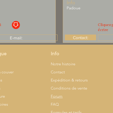
Info
Padoue
i
Cliquez p
écrire
Contact:
E-mail:
que
Info
l
Notre histoire
à couver
Contact
ns
Expédition & retours
s
Conditions de vente
ure
Forum
oires
FAQ
Formules et tarifs