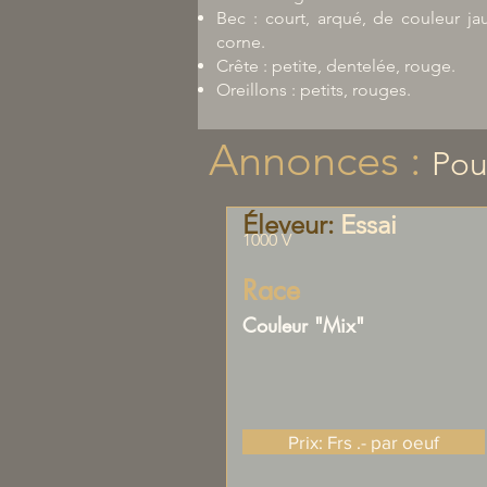
Bec : court, arqué, de couleur j
corne.
Crête : petite, dentelée, rouge.
Oreillons : petits, rouges.
Annonces :
Pou
Éleveur:
Essai
1000 V
Race
Couleur "Mix"
Prix: Frs .- par oeuf