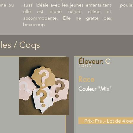
aune ou
aussi idéale avec les jeunes enfants tant
poule
elle est d’une nature calme et
accommodante. Elle ne gratte pas
beaucoup
les
/ Coqs
Éleveur:
C
1000 V
Race
Couleur "Mix"
Prix: Frs .- Lot de 4 oe