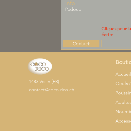
Info
Padoue
Cliquez pour lu
écrire
Contact:
Bouti
Accuei
1483 Vesin (FR)
Oeufs 
contact@coco-rico.ch
Poussi
Adulte
Nourrit
Access