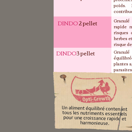
poids. 
contribue
Granulé
DINDO
2 pellet
rapide m
risques 
herbes et
risque de
DINDO
3 pellet
Granulé
équilibr
plantes a
parasites