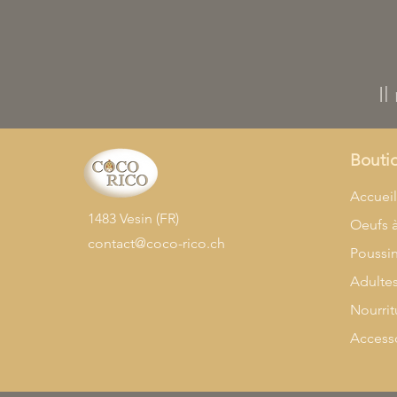
Il
Bouti
Accuei
1483 Vesin (FR)
Oeufs 
contact@coco-rico.ch
Poussi
Adulte
Nourrit
Access