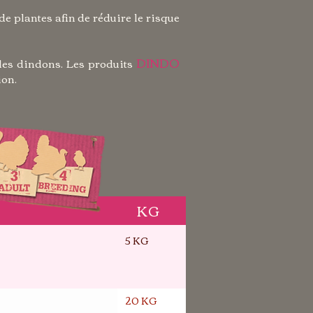
de plantes afin de réduire le risque
DINDO
les dindons. Les produits
ion.
KG
5 KG
20 KG