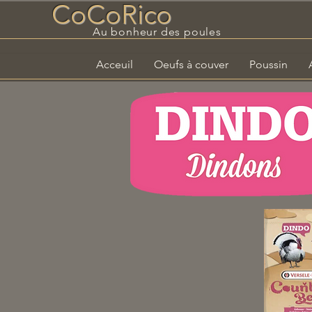
CoCoRico
Au bonheur des poules
Acceuil
Oeufs à couver
Poussin