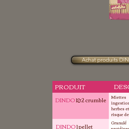
Achat produits D
DES
PRODUIT
Miette
DINDO
1&2 crumble
ingesti
herbes et
risque de
Granulé
DINDO
1 pellet
protéine