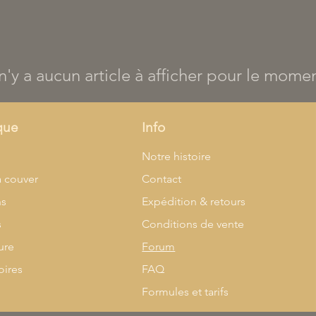
 n'y a aucun article à afficher pour le mome
que
Info
l
Notre histoire
à couver
Contact
ns
Expédition & retours
s
Conditions de vente
ure
Forum
oires
FAQ
Formules et tarifs