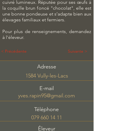
cuivré lumineux. Réputée pour ses œufs à
la coquille brun foncé "chocolat", elle est
une bonne pondeuse et s’adapte bien aux
élevages familiaux et fermiers.
Pour plus de renseignements, demandez
à l'éleveur.
< Précédente
Suivante >
Adresse
1584 Vully-les-Lacs
E-mail
yves.rapin95@gmail.com
Téléphone
079 660 14 11
Éleveur