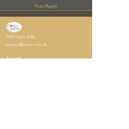
Yves Rapin
1483 Vesin (FR)
contact@coco-rico.ch
Accueil
Oeufs à couver
Poussins
Adultes
Nourriture
Accessoires
Info
Notre histoire