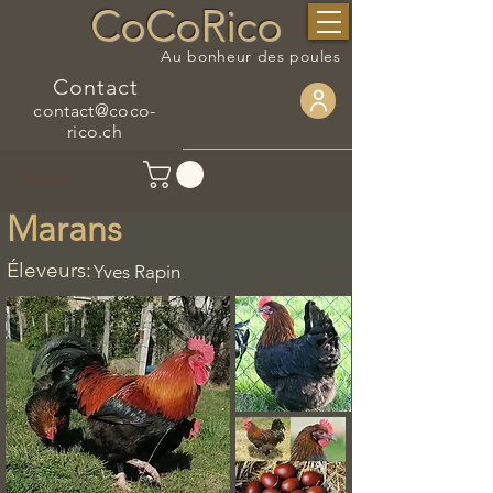
CoCoRico
Au bonheur des poules
Contact
contact@coco-
rico.ch
< Revenir
Marans
Éleveurs:
Yves Rapin