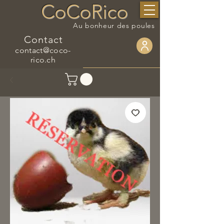
CoCoRico
Au bonheur des poules
Contact
contact@coco-
rico.ch