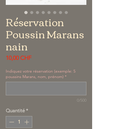
Réservation
Poussin Marans
nain
Prix
10,00 CHF
Indiquez votre réservation (exemple: 5
poussins Marans, nom, prénom)
*
0/500
Quantité
*