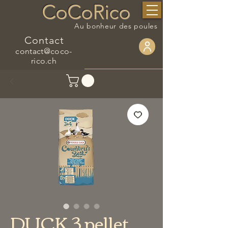
CoCoRico
Au bonheur des poules
Contact
contact@coco-
rico.ch
DUCK 3 pellet