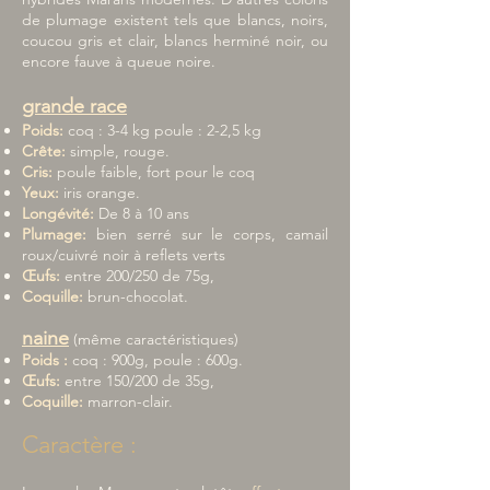
de plumage existent tels que blancs, noirs,
coucou gris et clair, blancs herminé noir, ou
encore fauve à queue noire.
grande
race
Poids:
coq : 3-4 kg poule : 2-2,5 kg
Crête:
simple, rouge.
Cris:
poule faible, fort pour le coq
Yeux:
iris orange.
Longévité:
De 8 à 10 ans
Plumage:
bien serré sur le corps, camail
roux/cuivré noir à reflets verts
Œufs:
entre 200/250 de 75g,
Coquille:
brun-chocolat.
naine
(même caractéristiques)
Poids :
coq : 900g, poule : 600g.
Œufs:
entre 150/200 de 35g,
Coquille:
marron-clair.
Caractère :