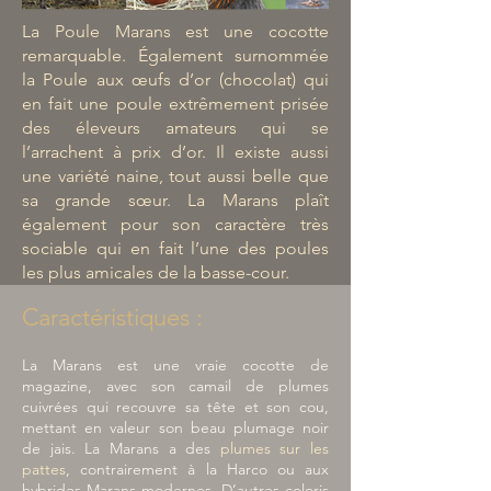
La Poule Marans est une cocotte
remarquable. Également surnommée
la Poule aux œufs d’or (chocolat) qui
en fait une poule extrêmement prisée
des éleveurs amateurs qui se
l’arrachent à prix d’or. Il existe aussi
une variété naine, tout aussi belle que
sa grande sœur. La Marans plaît
également pour son caractère très
sociable qui en fait l’une des poules
les plus amicales de la basse-cour.
Caractéristiques :
La Marans est une vraie cocotte de
magazine, avec son camail de plumes
cuivrées qui recouvre sa tête et son cou,
mettant en valeur son beau plumage noir
de jais. La Marans a des
plumes sur les
pattes
, contrairement à la Harco ou aux
hybrides Marans modernes. D’autres coloris