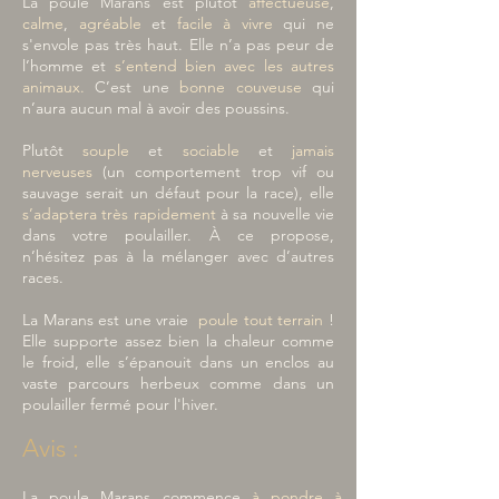
La poule Marans est plutôt
affectueuse
,
calme
,
agréable
et
facile à vivre
qui ne
s'envole pas très haut. Elle n’a pas peur de
l’homme et
s’entend bien avec les autres
animaux.
C’est une
bonne couveuse
qui
n’aura aucun mal à avoir des poussins.
Plutôt
souple
et
sociable
et
jamais
nerveuses
(un comportement trop vif ou
sauvage serait un défaut pour la race), elle
s’adaptera très rapidement
à sa nouvelle vie
dans votre poulailler. À ce propose,
n’hésitez pas à la mélanger avec d’autres
races.
La Marans est une vraie
poule tout terrain
!
Elle supporte assez bien la chaleur comme
le froid, elle s’épanouit dans un enclos au
vaste parcours herbeux comme dans un
poulailler fermé pour l'hiver.
Avis :
La poule Marans commence
à pondre à