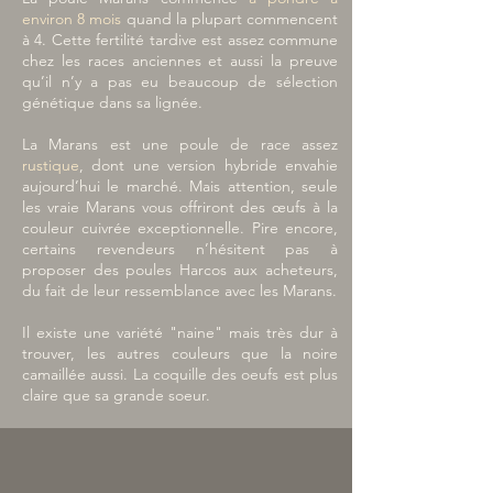
environ
8 mois
quand la plupart commencent
à 4. Cette fertilité tardive est assez commune
chez les races anciennes et aussi la preuve
qu’il n’y a pas eu beaucoup de sélection
génétique dans sa lignée.
La Marans est une poule de race assez
rustique
, dont une version hybride envahie
aujourd’hui le marché. Mais attention, seule
les vraie Marans vous offriront des œufs à la
couleur cuivrée exceptionnelle. Pire encore,
certains revendeurs n’hésitent pas à
proposer des poules Harcos aux acheteurs,
du fait de leur ressemblance avec les Marans.
Il existe une variété "naine" mais très dur à
trouver, les autres couleurs que la noire
camaillée
aussi. La coquille des oeufs est plus
claire que sa grande soeur.