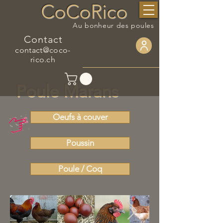
CoCoRico
Au bonheur des poules
Contact
contact@coco-
rico.ch
Poule Marans
Oeufs à couver
Poussin
Poule / Coq