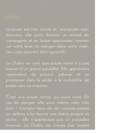
Avis :
La poule est
très docile
et, manipulée avec
douceur, elle peut devenir un animal de
compagnie et se laisser apprivoiser, monter
sur votre bras ou manger dans votre main.
Les
coqs peuvent être agressifs.
La Chabo en tant que poule naine n’a pas
besoin d’un grand poulailler. Elle appréciera
cependant de pouvoir pâturer et se
promener dans le jardin à la recherche de
petits vers ou insectes.
C’est une poule
active, qui peut voler.
En
cas de danger, elle peut même voler très
bien ! Compte tenu de ses courtes pattes
on veillera à lui fournir une litière propre et
sèche ; elle n’appréciera pas un poulailler
boueux. La Chabo ne creuse pas autant
que les autres races, votre pelouse sera