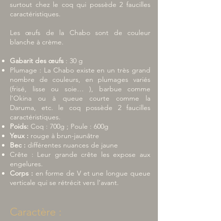
surtout chez le coq qui possède 2 faucilles
caractéristiques.
Les œufs de la Chabo sont de couleur
blanche à crème.
Gabarit des œufs
: 30 g
Plumage : La Chabo existe en un très grand
nombre de couleurs, en plumages variés
(frisé, lisse ou soie… ), barbue comme
l’Okina ou à queue courte comme la
Daruma, etc. le coq possède 2 faucilles
caractéristiques.
Poids:
Coq : 700g ; Poule : 600g
Yeux :
rouge à brun-jaunâtre
Bec :
différentes nuances de jaune
Crête : Leur grande crête les expose aux
engelures.
Corps :
en forme de V et une longue queue
verticale qui se rétrécit vers l’avant.
Caractère :