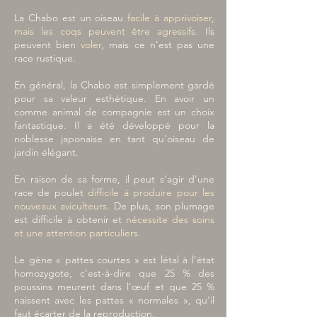
La Chabo est un oiseau
facile à apprivoiser,
mais les coqs peuvent être agressifs.
Ils
peuvent bien
voler
, mais ce n’est pas une
race rustique.
En général, la Chabo est simplement gardé
pour sa valeur esthétique. En avoir un
comme animal de compagnie est un choix
fantastique. Il a été développé pour la
noblesse japonaise en tant qu’oiseau de
jardin élégant.
En raison de sa forme, il peut s’agir d’une
race de poulet
difficile à produire pour les
nouveaux aviculteurs
. De plus, son plumage
est difficile à obtenir et
nécessite des soins
et une attention particuliers.
Le gène « pattes courtes » est létal à l'état
homozygote, c'est-à-dire que 25 % des
poussins meurent dans l'œuf et que 25 %
naissent avec les pattes « normales », qu'il
faut écarter de la reproduction.