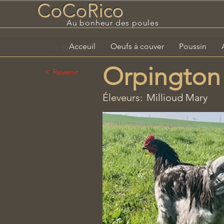
CoCoRico
Au bonheur des poules
Acceuil
Oeufs à couver
Poussin
< Revenir
Orpington
< Revenir
Éleveurs:
Millioud Mary