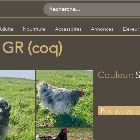
Adulte
Nourriture
Accessoires
Annonces
Eleveur
 GR (coq)
Couleur:
S
​
Prix:
Frs 20.- 