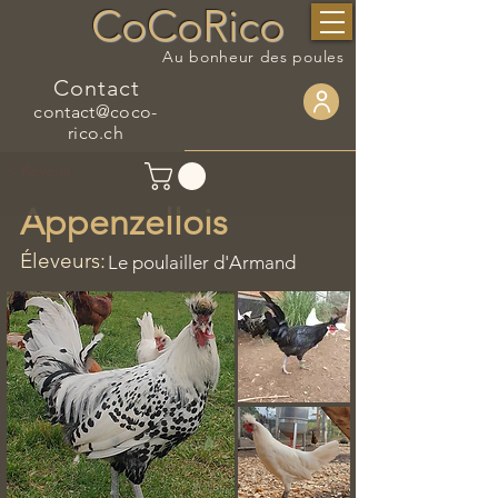
CoCoRico
Au bonheur des poules
Contact
contact@coco-
rico.ch
< Revenir
Appenzellois
Éleveurs:
Le poulailler d'Armand
​