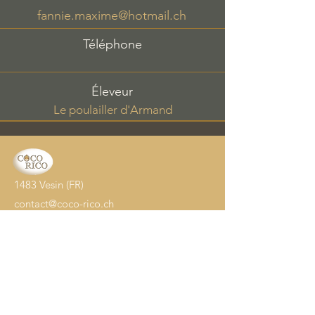
fannie.maxime@hotmail.ch
Téléphone
Éleveur
Le poulailler d'Armand
1483 Vesin (FR)
contact@coco-rico.ch
Accueil
Oeufs à couver
Poussins
Adultes