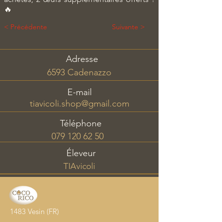
🔥
< Précédente
Suivante >
Adresse
6593 Cadenazzo
E-mail
tiavicoli.shop@gmail.com
Téléphone
079 120 62 50
Éleveur
TIAvicoli
1483 Vesin (FR)