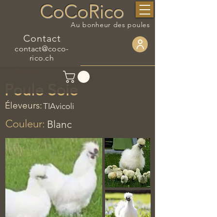
CoCoRico
Au bonheur des poules
Contact
contact@coco-
rico.ch
< Revenir
Poule Soie
Éleveurs:
TIAvicoli
Couleur:
Blanc
​