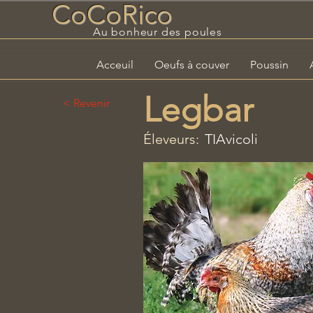
CoCoRico
Au bonheur des poules
Acceuil
Oeufs à couver
Poussin
Legbar
< Revenir
Éleveurs:
TIAvicoli