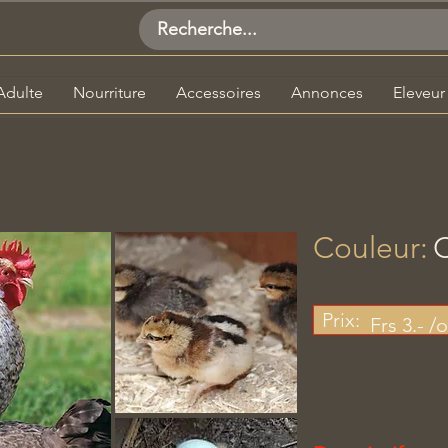
Adulte
Nourriture
Accessoires
Annonces
Eleveur
Couleur:
​
Prix:
Frs 3.- /