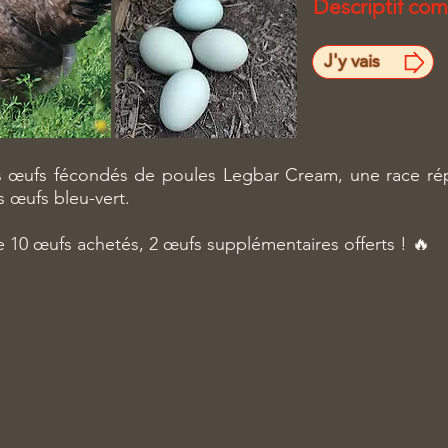
Descriptif com
J'y vais
s œufs fécondés de poules Legbar Cream, une race ré
s œufs bleu-vert.
e 10 œufs achetés, 2 œufs supplémentaires offerts ! 🔥