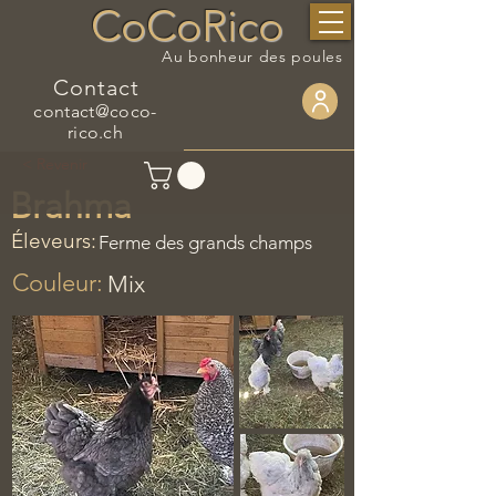
CoCoRico
Au bonheur des poules
Contact
contact@coco-
rico.ch
< Revenir
Brahma
Éleveurs:
Ferme des grands champs
Couleur:
Mix
​