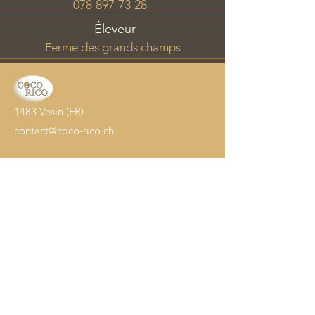
078 897 73 28
Éleveur
Ferme des grands champs
1483 Vesin (FR)
contact@coco-rico.ch
Accueil
Oeufs à couver
Poussins
Adultes
Nourriture
Accessoires
Info