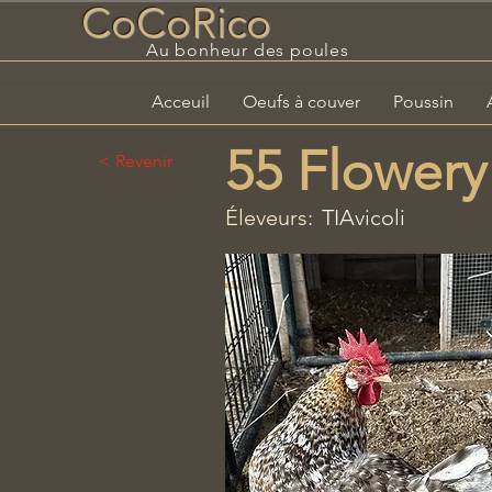
CoCoRico
Au bonheur des poules
Acceuil
Oeufs à couver
Poussin
55 Flower
< Revenir
Éleveurs:
TIAvicoli