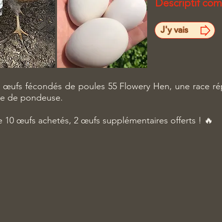
Descriptif com
J'y vais
s œufs fécondés de poules 55 Flowery Hen, une race ré
nce de pondeuse.
e 10 œufs achetés, 2 œufs supplémentaires offerts ! 🔥