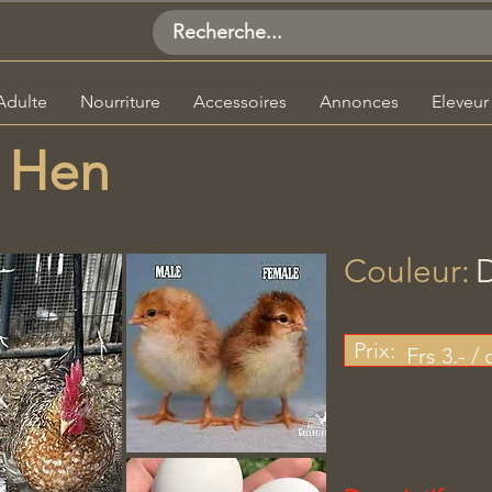
Adulte
Nourriture
Accessoires
Annonces
Eleveur
y Hen
Couleur:
D
​
Prix:
Frs 3.- /