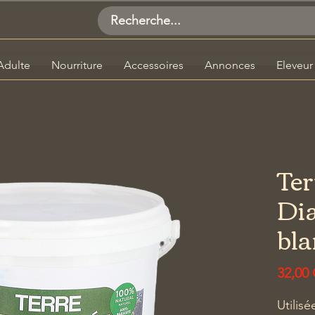
Adulte
Nourriture
Accessoires
Annonces
Eleveur
Ter
Di
bla
32,00
Utilisé