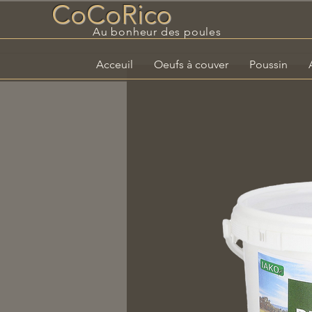
CoCoRico
Au bonheur des poules
Acceuil
Oeufs à couver
Poussin