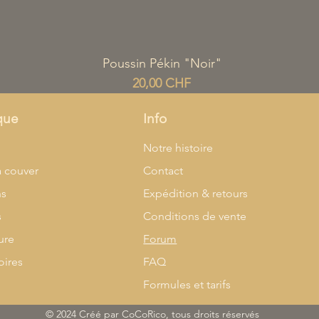
Aperçu rapide
Poussin Pékin "Noir"
Prix
20,00 CHF
que
Info
l
Notre histoire
à couver
Contact
ns
Expédition & retours
s
Conditions de vente
ure
Forum
oires
FAQ
Formules et tarifs
© 2024 Créé par CoCoRico, tous droits réservés