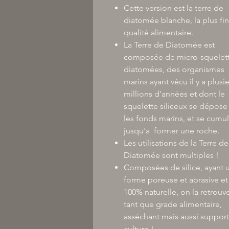
Cette version est la terre de
diatomée blanche, la plus fin
qualité alimentaire.
La Terre de Diatomée est
composée de micro-squelet
diatomées, des organismes
marins ayant vécu il y a plusi
millions d'années et dont le
squelette siliceux se dépose
les fonds marins, et se cumu
jusqu'a former une roche.
Les utilisations de la Terre de
Diatomée sont multiples !
Composées de silice, ayant 
forme poreuse et abrasive et
100% naturelle, on la retrouv
tant que grade alimentaire,
asséchant mais aussi suppor
culture !