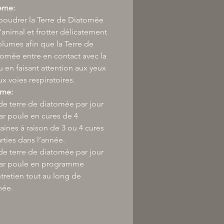
erne:
poudrer la Terre de Diatomée
l'animal et frotter délicatement
plumes afin que la Terre de
omée entre en contact avec la
 en faisant attention aux yeux
ux voies respiratoires.
rne:
de terre de diatomée par jour
ar poule en cures de 4
ines à raison de 3 ou 4 cures
rties dans l’année.
de terre de diatomée par jour
par poule en programme
tretien tout au long de
née.