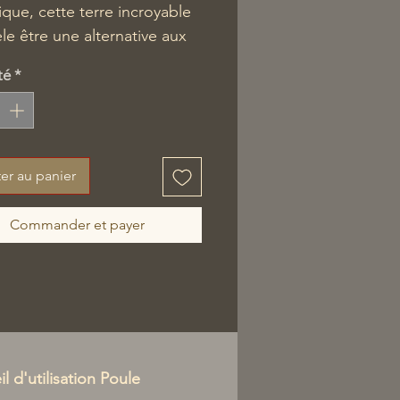
ique, cette terre incroyable
èle être une alternative aux
es chimiques, comme anti-
té
*
taire externe et interne pour
ules.
sa place dans un poulailler
er au panier
.
Commander et payer
l d'utilisation Poule