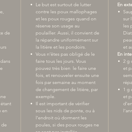
Le but est surtout de lutter
En ext
e,
contre les poux mallophages
Sau
et les poux rouges quand on
sur 
réserve son usage au
les 
te de
poulailler. Aussi, il convient de
Diat
la répandre uniformément sur
peau
eurs
la litière et les pondoirs.
et a
Vous n’êtes pas obligé de le
En inte
 dans
faire tous les jours. Vous
2 g 
le
pouvez très bien le faire une
et p
fois, et renouveler ensuite une
sema
fois par semaine au moment
répa
de changement de litière, par
1 g 
une
exemple.
et 
 étant
Il est important de vérifier
d’en
e en
sous les nids de ponte, ou à
l’an
l’endroit où dorment les
t de
poules, si des poux rouges ne
se sont pas installés.