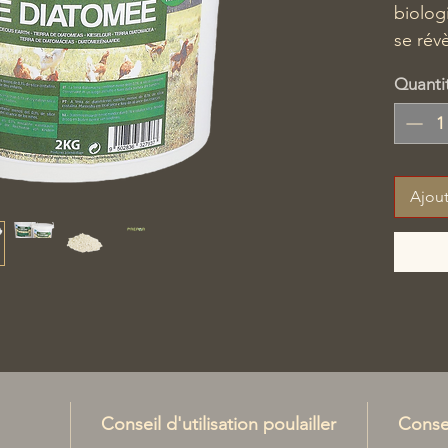
biolog
se rév
méthod
Quanti
parasi
nos po
Elle a 
Ajout
familial
Conseil d'utilisation poulailler
Consei