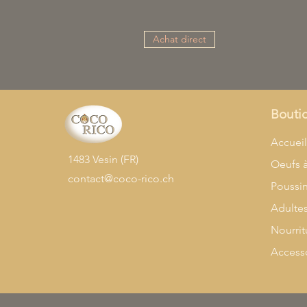
Achat direct
Bouti
Accuei
1483 Vesin (FR)
Oeufs 
contact@coco-rico.ch
Poussi
Adulte
Nourrit
Access