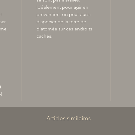
Idéalement pour agir en
t
prévention, on peut aussi
par
disperser de la terre de
eme
diatomée sur ces endroits
s
cachés.
)
)
Articles similaires