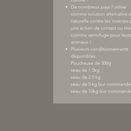
De nombreux pays l'utilise
comme solution alternative e
naturelle contre les insectes 
une action de contact ou m
comme vermifuge pour leur
animaux !
Plusieurs conditionnements
disponibles
Poudreuse de 300g
seau de 1.5kg
seau de 2.5 kg
seau de 5 kg (sur commande
seau de 10kg (sur commande