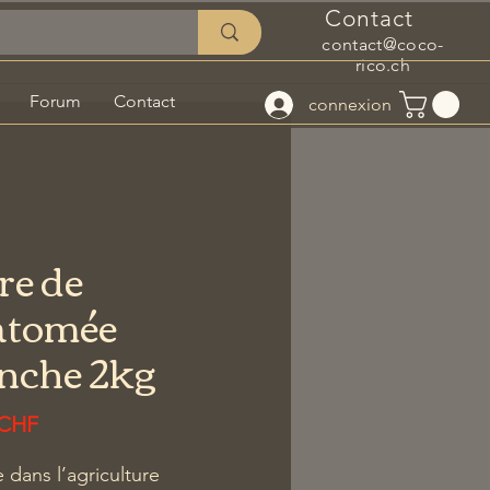
Contact
contact@coco-
rico.ch
Forum
Contact
connexion
re de
atomée
nche 2kg
Prix
 CHF
e dans l’agriculture